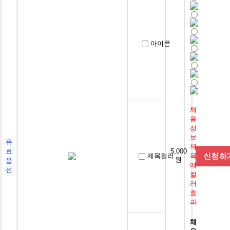
아이콘
채
용
정
보
유
제
료
5,000
제목컬러
목
원
옵
에
션
컬
러
효
과
채