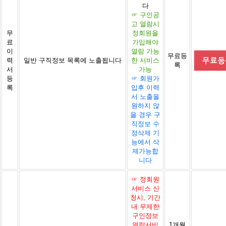
다
☞ 구인공
고 열람시
무
정회원을
료
가입해야
이
열람 가능
무료등
력
일반 구직정보 목록에 노출됩니다
한 서비스
록
서
가능
등
☞ 회원가
록
입후 이력
서 노출을
원하지 않
을 경우 구
직정보 수
정삭제 기
능에서 삭
제가능합
니다
☞ 정회원
서비스 신
청시, 기간
내 무제한
구인정보
열람서비
1개월