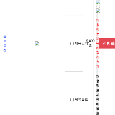
채
용
정
보
유
제
료
5,000
제목컬러
목
원
옵
에
션
컬
러
효
과
채
용
정
보
제
제목볼드
목
에
볼
드