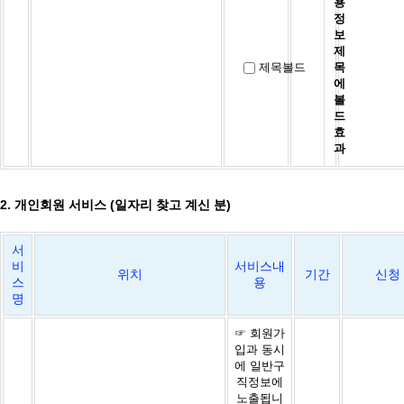
용
정
보
제
제목볼드
목
에
볼
드
효
과
2. 개인회원 서비스 (일자리 찾고 계신 분)
서
비
서비스내
위치
기간
신청
스
용
명
☞ 회원가
입과 동시
에 일반구
직정보에
노출됩니