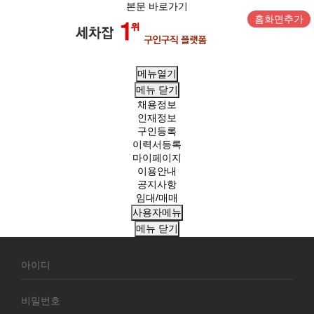
본문 바로가기
홈화면추가
메뉴열기
메뉴
닫기
채용정보
인재정보
구인등록
이력서등록
마이페이지
이용안내
공지사항
임대/매매
사용자메뉴
메뉴
닫기
회
원
로
그
인