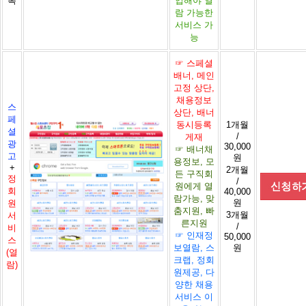
록
입해야 열
람 가능한
서비스 가
능
☞ 스페셜
배너, 메인
고정 상단,
채용정보
스
상단, 배너
페
동시등록
1개월
셜
/
게재
광
30,000
☞ 배너채
고
원
용정보, 모
+
2개월
든 구직회
정
/
원에게 열
회
40,000
람가능, 맞
원
원
춤지원, 빠
3개월
서
른지원
/
비
☞ 인재정
50,000
스
보열람, 스
원
(열
크랩, 정회
람)
원제공, 다
양한 채용
서비스 이