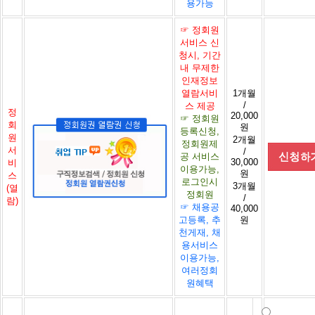
용가능
☞ 정회원
서비스 신
청시, 기간
내 무제한
인재정보
열람서비
1개월
/
스 제공
정
20,000
☞ 정회원
회
원
등록신청,
원
2개월
정회원제
서
/
공 서비스
30,000
비
이용가능,
원
스
로그인시
3개월
(열
정회원
/
람)
☞ 채용공
40,000
고등록, 추
원
천게재, 채
용서비스
이용가능,
여러정회
원혜택