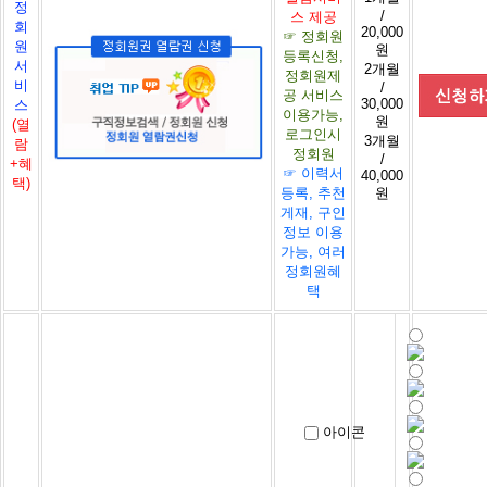
정
/
스 제공
회
20,000
☞ 정회원
원
원
등록신청,
서
2개월
정회원제
비
/
공 서비스
30,000
스
이용가능,
원
(열
로그인시
3개월
람
정회원
/
+혜
☞ 이력서
40,000
택)
등록, 추천
원
게재, 구인
정보 이용
가능, 여러
정회원혜
택
아이콘