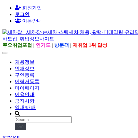
회원가입
로그인
이용안내
주요취업포털
|
인기도
|
방문객
|
재취업 1위 달성
채용정보
인재정보
구인등록
이력서등록
마이페이지
이용안내
공지사항
임대/매매
Go
ETY.KR