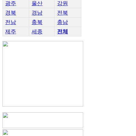
광주
울산
강원
경북
경남
전북
전남
충북
충남
제주
세종
전체