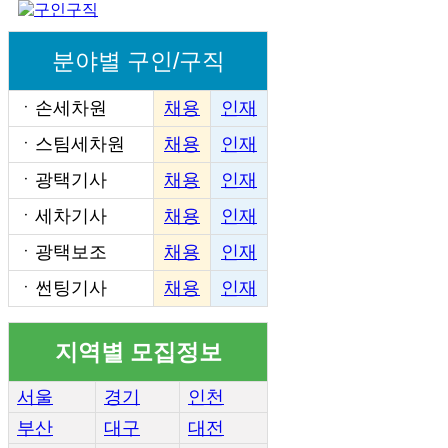
분야별 구인/구직
ㆍ
손세차원
채용
인재
ㆍ
스팀세차원
채용
인재
ㆍ
광택기사
채용
인재
ㆍ
세차기사
채용
인재
ㆍ
광택보조
채용
인재
ㆍ
썬팅기사
채용
인재
지역별 모집정보
서울
경기
인천
부산
대구
대전