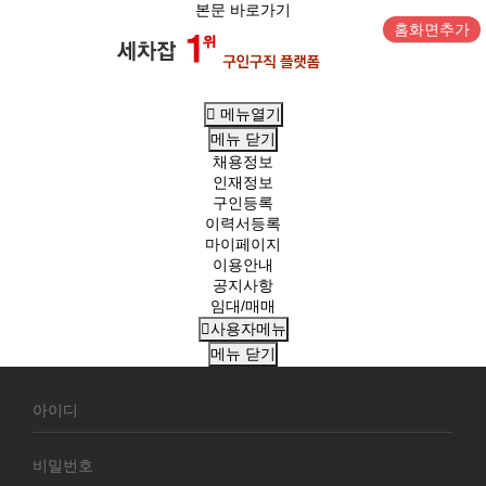
본문 바로가기
홈화면추가
메뉴열기
메뉴
닫기
채용정보
인재정보
구인등록
이력서등록
마이페이지
이용안내
공지사항
임대/매매
사용자메뉴
메뉴
닫기
회
원
로
그
인