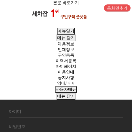
본문 바로가기
홈화면추가
메뉴열기
메뉴
닫기
채용정보
인재정보
구인등록
이력서등록
마이페이지
이용안내
공지사항
임대/매매
사용자메뉴
메뉴
닫기
회
원
로
그
인